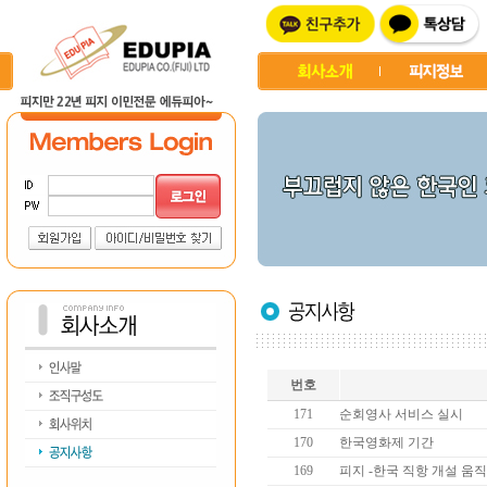
번호
171
순회영사 서비스 실시
170
한국영화제 기간
169
피지 -한국 직항 개설 움